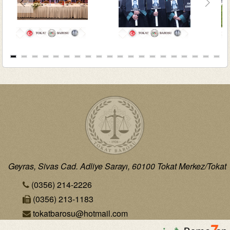
Geyras, Sivas Cad. Adliye Sarayı, 60100 Tokat Merkez/Tokat
(0356) 214-2226
(0356) 213-1183
tokatbarosu@hotmail.com