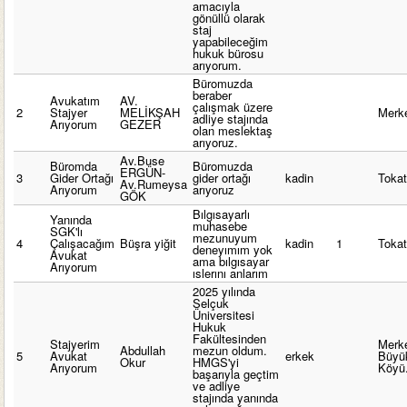
amacıyla
gönüllü olarak
staj
yapabileceğim
hukuk bürosu
arıyorum.
Büromuzda
beraber
Avukatım
AV.
çalışmak üzere
2
Stajyer
MELİKŞAH
Merk
adliye stajında
Arıyorum
GEZER
olan meslektaş
arıyoruz.
Av.Buse
Büromda
Büromuzda
ERGÜN-
3
Gider Ortağı
gider ortağı
kadin
Toka
Av.Rumeysa
Arıyorum
arıyoruz
GÖK
Bılgısayarlı
Yanında
muhasebe
SGK'lı
mezunuyum
4
Çalışacağım
Büşra yiğit
kadin
1
Toka
deneyımım yok
Avukat
ama bılgısayar
Arıyorum
ıslerını anlarım
2025 yılında
Selçuk
Üniversitesi
Hukuk
Fakültesinden
Stajyerim
Merke
Abdullah
mezun oldum.
5
Avukat
erkek
Büyük
Okur
HMGS'yi
Arıyorum
Köyü
başarıyla geçtim
ve adliye
stajında yanında