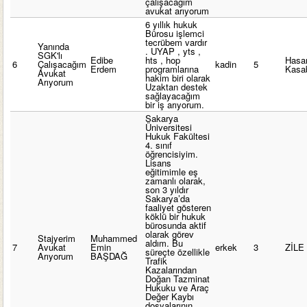
çalışacağım
avukat arıyorum
6 yıllık hukuk
Bürosu işlemci
tecrübem vardır
Yanında
. UYAP , yts ,
SGK'lı
Edibe
hts , hop
Hasa
6
Çalışacağım
kadin
5
Erdem
programlarına
Kasa
Avukat
hakim biri olarak
Arıyorum
Uzaktan destek
sağlayacağım
bir iş arıyorum.
Sakarya
Üniversitesi
Hukuk Fakültesi
4. sınıf
öğrencisiyim.
Lisans
eğitimimle eş
zamanlı olarak,
son 3 yıldır
Sakarya’da
faaliyet gösteren
köklü bir hukuk
bürosunda aktif
olarak görev
Stajyerim
Muhammed
aldım. Bu
7
Avukat
Emin
erkek
3
ZİLE
süreçte özellikle
Arıyorum
BAŞDAĞ
Trafik
Kazalarından
Doğan Tazminat
Hukuku ve Araç
Değer Kaybı
dosyalarının