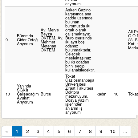
arıyorum.
Askeri Gazino
karşısında ana
cadde üzerinde
bulunan
büromuzda iki
Av. Merve
ortak olarak
Ali 
Beyza
çalışmaktayız.
Büromda
G.O.P
ÖKTEM, Av.
Büro içerisinde
9
Gider Ortağı
28. S
Mehmet
iki ayrı boş
Arıyorum
Kat: 
Metehan
odamız
Merk
ÖKTEM
bulunmaktadır.
Gelecek
meslektaşımız
bu iki odadan
birini seçip
kullanabilecektir.
Tokat
Gaziosmanpaşa
Üniversitesi
Yanında
Ziraat Fakültesi
SGK'lı
Doktora
10
Çalışacağım
Burcu
kadin
10
Toka
mezunuyum.
Avukat
Dosya yazım
Arıyorum
işlerinden
anlarım iş
arıyorum
«
1
2
3
4
5
6
7
8
9
10
...