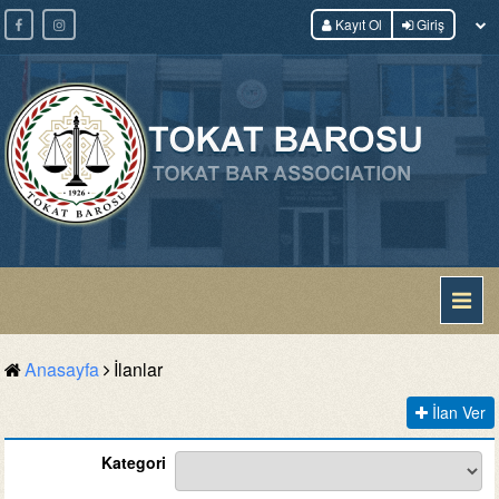
Kayıt Ol
Giriş
Anasayfa
İlanlar
İlan Ver
Kategori