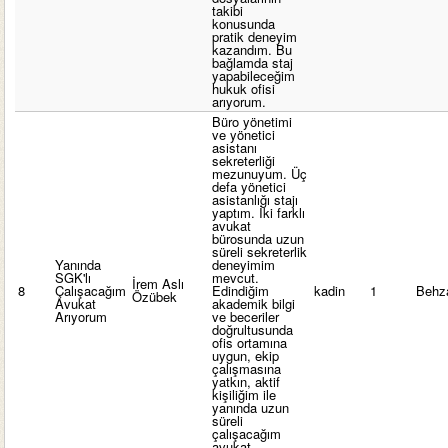
takibi
konusunda
pratik deneyim
kazandım. Bu
bağlamda staj
yapabileceğim
hukuk ofisi
arıyorum.
Büro yönetimi
ve yönetici
asistanı
sekreterliği
mezunuyum. Üç
defa yönetici
asistanlığı stajı
yaptım. İki farklı
avukat
bürosunda uzun
süreli sekreterlik
Yanında
deneyimim
SGK'lı
mevcut.
İrem Aslı
8
Çalışacağım
Edindiğim
kadin
1
Behz
Özübek
Avukat
akademik bilgi
Arıyorum
ve beceriler
doğrultusunda
ofis ortamına
uygun, ekip
çalışmasına
yatkın, aktif
kişiliğim ile
yanında uzun
süreli
çalışacağım
avukat