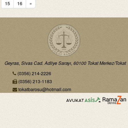
15
16
»
Geyras, Sivas Cad. Adliye Sarayı, 60100 Tokat Merkez/Tokat
(0356) 214-2226
(0356) 213-1183
tokatbarosu@hotmail.com