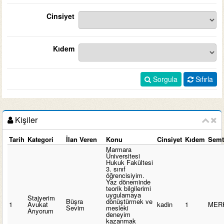
Cinsiyet
Kıdem
Sorgula
Sıfırla
Kişiler
Tarih
Kategori
İlan Veren
Konu
Cinsiyet
Kıdem
Sem
Marmara
Üniversitesi
Hukuk Fakültesi
3. sınıf
öğrencisiyim.
Yaz döneminde
teorik bilgilerimi
uygulamaya
Stajyerim
Büşra
dönüştürmek ve
1
Avukat
kadin
1
MER
Sevim
mesleki
Arıyorum
deneyim
kazanmak